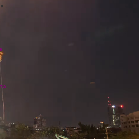
ых
е
кта