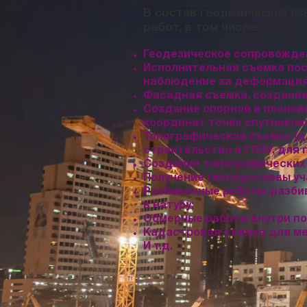
В состав геодезических и
работ, в том числе:
Геодезическое сопровожден
Исполнительная съемка пос
наблюдение за деформация
Фасадная съемка, создание
Создание опорной и планов
координат точек спутников
Топографическая съемка (д
строительство и ГПЗУ, для 
Создание топографических к
Получение геоподосновы уч
Разбивочные работы: разбив
в натуру;
Обмерные работы внутри по
Кадастровая съемка для м
И т.д.