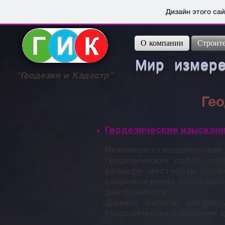
Дизайн этого са
О компании
Строите
Мир измерен
"Геодезия и Кадастр"
Ге
Геодезические изыскани
Инженерно-геодезические 
геодезических работ, на
рельефе местности необ
сопровождения проектиро
деятельности.
Данные работы регулир
геодезические изыскания д