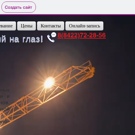
Создать сайт
вание
Цены
Контакты
Онлайн-запись
8(8422)72-28-56
 на глаз!
ьных
ии и
нов,
ьной
но-