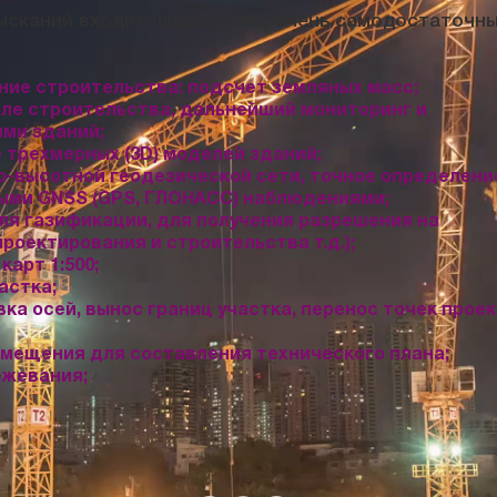
зысканий входит широкий перечень самодостаточн
ие строительства: подсчет земляных масс;
ле строительства, дальнейший мониторинг и
ми зданий;
 трехмерных (3D) моделей зданий;
о-высотной геодезической сети, точное определени
ыми GNSS (GPS, ГЛОНАСС) наблюдениями;
ля газификации, для получения разрешения на
проектирования и строительства т.д.);
арт 1:500;
астка;
ка осей, вынос границ участка, перенос точек прое
мещения для составления технического плана;
ежевания;