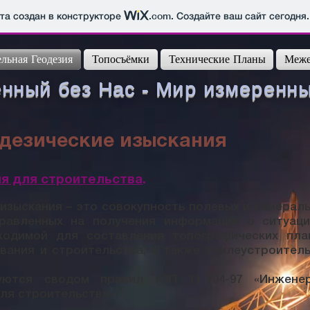
йта создан в конструкторе
.com
. Создайте ваш сайт сегодня.
льная Геодезия
Топосъёмки
Технические Планы
Меже
ный без Нас - Мир измеренный
одезические изыскания
я для строительства
.
изыскания – это совокупность полевых и камерал
правленных на получения информации о ситуац
ходимой для составления топографических пла
вания и строительства, а также землеустроител
уются сводом правил «СП 11-104-97 «Инженер
ля строительства».