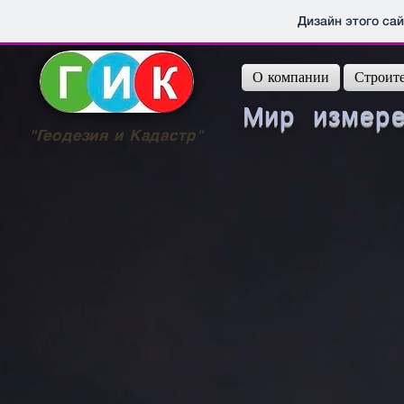
Дизайн этого са
О компании
Строите
Мир измерен
"Геодезия и Кадастр"