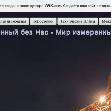
йта создан в конструкторе
.com
. Создайте ваш сайт сегодня.
льная Геодезия
Топосъёмки
Технические Планы
Меже
ный без Нас - Мир измеренный