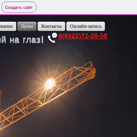
Создать сайт
вание
Цены
Контакты
Онлайн-запись
8(8422)72-28-56
 на глаз!